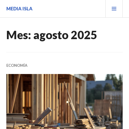
Saltar
MEN
MEDIA ISLA
al
PRIN
contenido.
Mes:
agosto 2025
ECONOMÍA