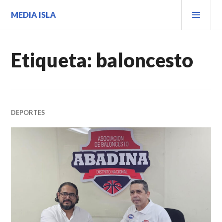
Saltar
MEN
MEDIA ISLA
al
PRIN
contenido.
Etiqueta:
baloncesto
DEPORTES