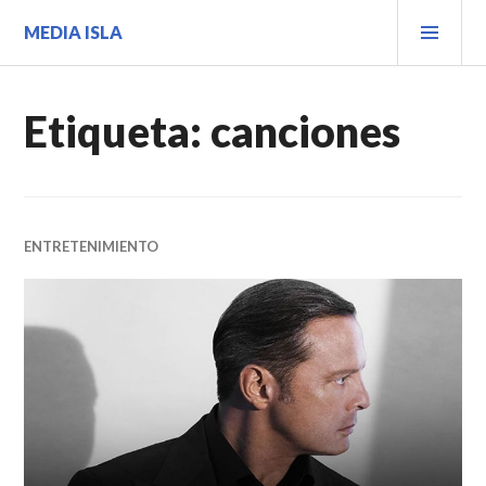
Saltar
MEN
MEDIA ISLA
al
PRIN
contenido.
Etiqueta:
canciones
ENTRETENIMIENTO