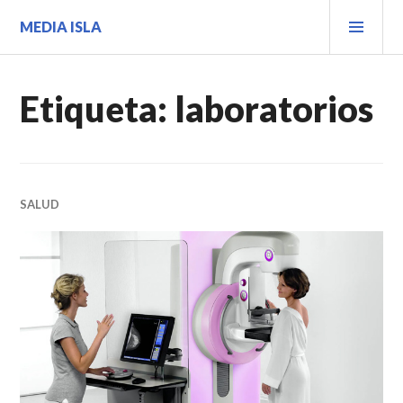
Saltar
MEN
MEDIA ISLA
al
PRIN
contenido.
Etiqueta:
laboratorios
SALUD