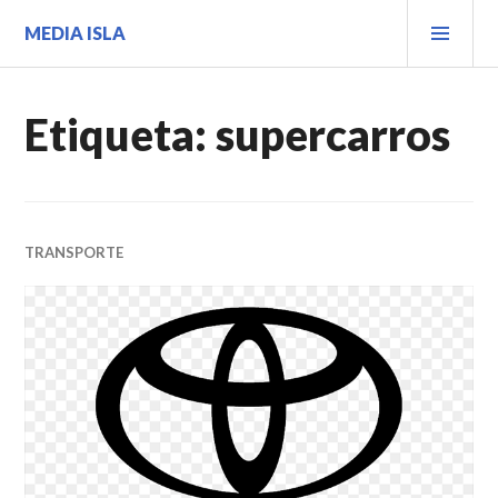
Saltar
MEN
MEDIA ISLA
al
PRIN
contenido.
Etiqueta:
supercarros
TRANSPORTE