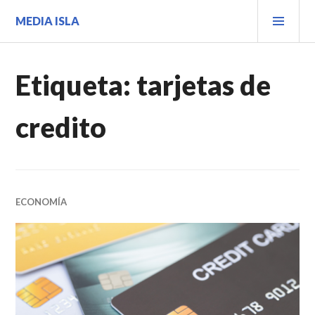
Saltar
MEN
MEDIA ISLA
al
PRIN
contenido.
Etiqueta:
tarjetas de
credito
ECONOMÍA