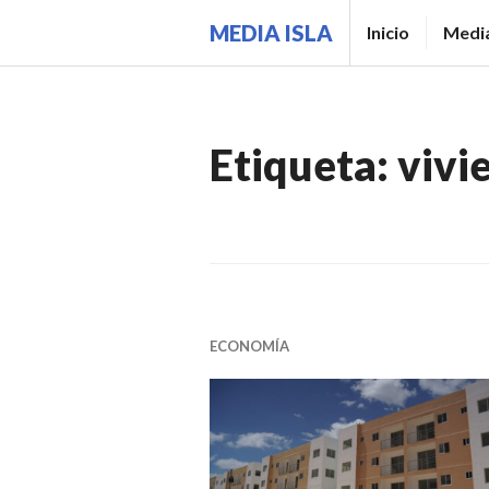
Saltar
MEDIA ISLA
Inicio
Media
al
contenido.
Etiqueta:
vivi
ECONOMÍA