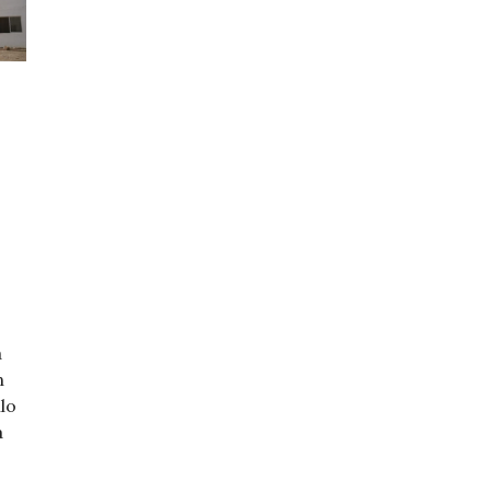
a
n
lo
a