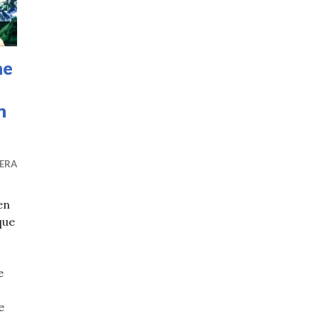
ne
n
ERA
en
que
e
e