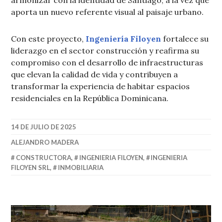
armonizar con la identidad de Santiago, a la vez que
aporta un nuevo referente visual al paisaje urbano.
Con este proyecto,
Ingeniería Filoyen
fortalece su
liderazgo en el sector construcción y reafirma su
compromiso con el desarrollo de infraestructuras
que elevan la calidad de vida y contribuyen a
transformar la experiencia de habitar espacios
residenciales en la República Dominicana.
14 DE JULIO DE 2025
ALEJANDRO MADERA
CONSTRUCTORA
,
INGENIERIA FILOYEN
,
INGENIERIA
FILOYEN SRL
,
INMOBILIARIA
Navegación