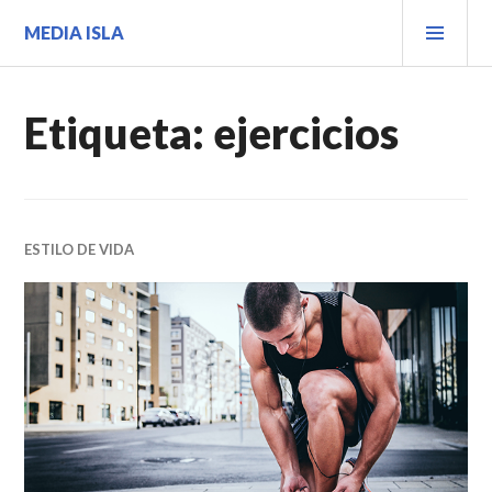
Saltar
MEN
MEDIA ISLA
al
PRIN
contenido.
Etiqueta:
ejercicios
ESTILO DE VIDA