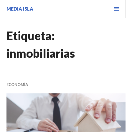
Saltar
MEN
MEDIA ISLA
al
PRIN
contenido.
Etiqueta:
inmobiliarias
ECONOMÍA