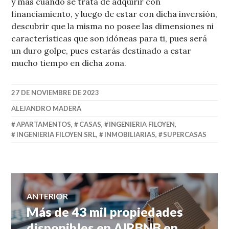
y más cuando se trata de adquirir con
financiamiento, y luego de estar con dicha inversión,
descubrir que la misma no posee las dimensiones ni
características que son idóneas para ti, pues será
un duro golpe, pues estarás destinado a estar
mucho tiempo en dicha zona.
27 DE NOVIEMBRE DE 2023
ALEJANDRO MADERA
APARTAMENTOS
,
CASAS
,
INGENIERIA FILOYEN
,
INGENIERIA FILOYEN SRL
,
INMOBILIARIAS
,
SUPERCASAS
Navegación
ANTERIOR
Más de 43 mil propiedades
Entrada
de
anterior:
disponibles en AIRBNB en