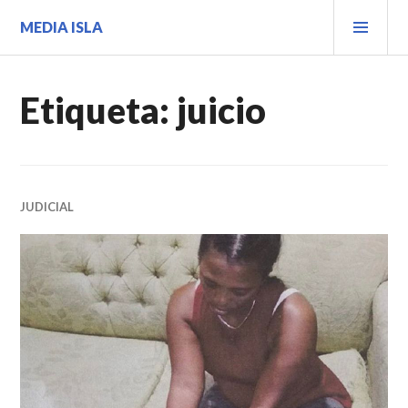
Saltar
MEN
MEDIA ISLA
al
PRIN
contenido.
Etiqueta:
juicio
JUDICIAL