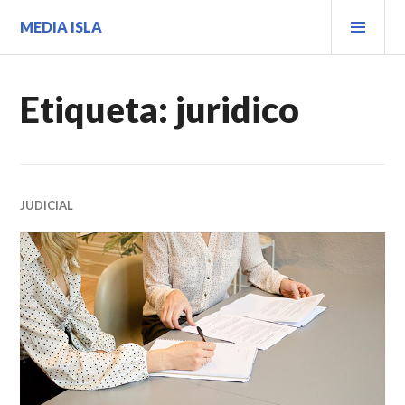
Saltar
MEN
MEDIA ISLA
al
PRIN
contenido.
Etiqueta:
juridico
JUDICIAL