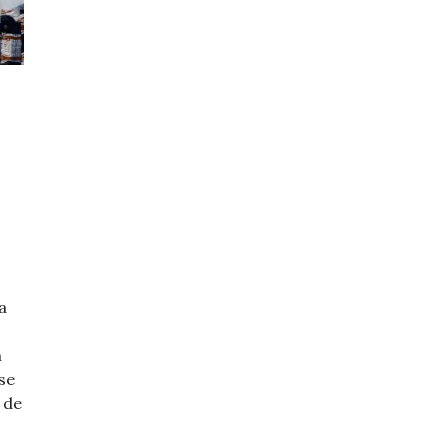
a
n
se
 de