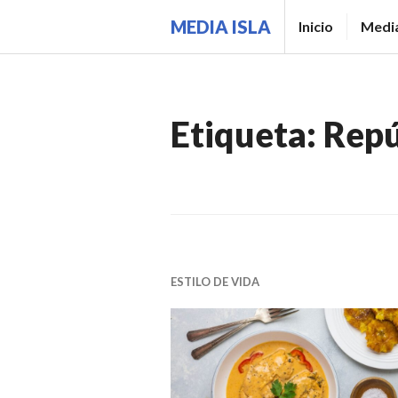
Saltar
MEDIA ISLA
Inicio
Media
al
contenido.
Etiqueta:
Repú
ESTILO DE VIDA