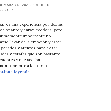
DE MARZO DE 2025
SUE HELEN
DRÍGUEZ
jar es una experiencia por demás
ocionante y enriquecedora, pero
 sumamente importante no
arse llevar de la emoción y estar
parados y atentos para evitar
udes y estafas que son bastante
les para vivir el turismo de fe en Semana Santa
ecuentes y que acechan
stantemente a los turistas. …
Cómo evitar fraudes y estafas al viajar: 
ntinúa leyendo