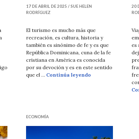
17 DE ABRIL DE 2025
SUE HELEN
20 
RODRÍGUEZ
RO
a
El turismo es mucho más que
Via
a
recreación, es cultura, historia y
em
también es sinónimo de fe y es que
es
República Dominicana, cuna de la fe
dej
o
cristiana en América es conocida
pre
sigo
por su devoción y es en este sentido
fra
5 destinos imperdib
que el …
Continúa leyendo
fr
con
de seguridad para viajar solo
Co
ECONOMÍA