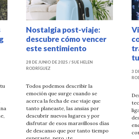
s
Nostalgia post-viaje:
Vi
g
descubre cómo vencer
co
este sentimiento
t
t
28 DE JUNIO DE 2025
SUE HELEN
RODRÍGUEZ
3 D
RO
 tu
Todos podemos describir la
emoción que surge cuando se
De
u
acerca la fecha de ese viaje que
te
ana
tanto planeaste, las ansias por
lig
se,
descubrir nuevos lugares y por
des
disfrutar de esos maravillosos días
en
de descanso que por tanto tiempo
con
etos: las mejores rutas de hiking en RD
esperaste, pero ¿te …