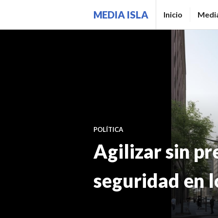
Saltar
MEDIA ISLA
Inicio
Media
al
contenido.
POLÍTICA
Agilizar sin pr
seguridad en l