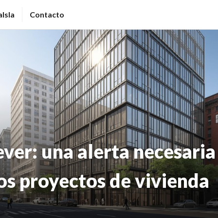
Isla
Contacto
ever: una alerta necesaria
os proyectos de vivienda