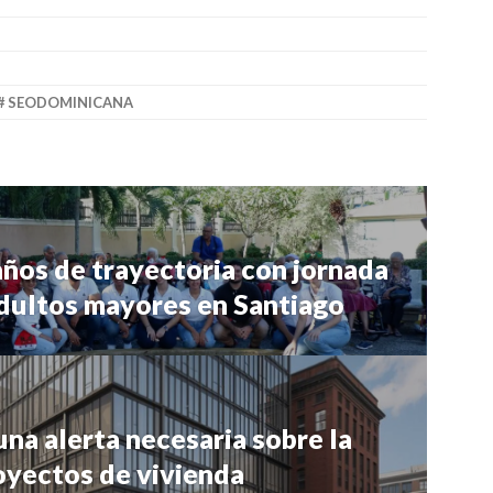
SEODOMINICANA
años de trayectoria con jornada
adultos mayores en Santiago
 una alerta necesaria sobre la
oyectos de vivienda