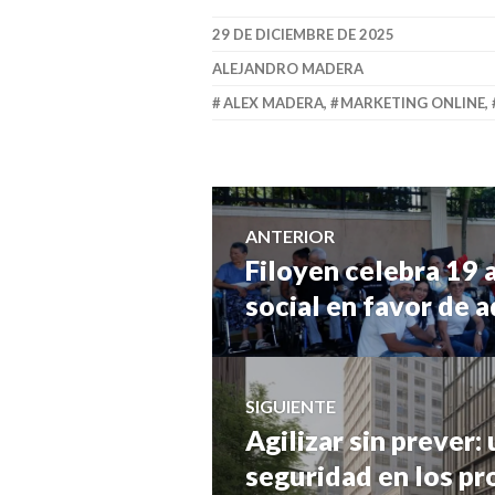
29 DE DICIEMBRE DE 2025
ALEJANDRO MADERA
ALEX MADERA
,
MARKETING ONLINE
,
Navegación
ANTERIOR
Filoyen celebra 19 
Entrada
de
anterior:
social en favor de 
entradas
SIGUIENTE
Agilizar sin prever:
Entrada
siguiente:
seguridad en los pr