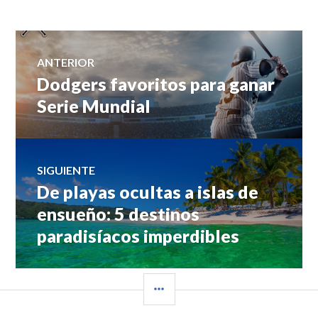
Navegación
ANTERIOR
Dodgers favoritos para ganar
Entrada
de
anterior:
Serie Mundial
entradas
SIGUIENTE
De playas ocultas a islas de
Entrada
siguiente:
ensueño: 5 destinos
paradisíacos imperdibles
BARRA
LATERAL