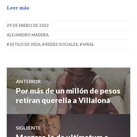
Leer más
29 DE ENERO DE 2022
ALEJANDRO MADERA
ESTILO DE VIDA
,
REDES SOCIALES
,
VIRAL
Navegación
ANTERIOR
Por más de un millón de pesos
Entrada
de
anterior:
retiran querella a Villalona
entradas
SIGUIENTE
Entrada