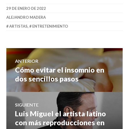
29 DE ENERO DE 2022
ALEJANDRO MADERA
ARTISTAS
,
ENTRETENIMIENTO
Navegación
ANTERIOR
Cómo evitar el insomnio en
Entrada
de
anterior:
dos sencillos pasos
entradas
SIGUIENTE
Luis Miguel el artista latino
Entrada
siguiente:
con más reproducciones en