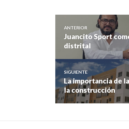
Navegación
ANTERIOR
Juancito Sport com
Entrada
de
anterior:
distrital
entradas
SIGUIENTE
La importancia de la
Entrada
siguiente:
la construcción