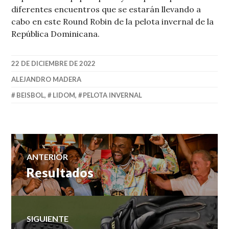
diferentes encuentros que se estarán llevando a
cabo en este Round Robin de la pelota invernal de la
República Dominicana.
22 DE DICIEMBRE DE 2022
ALEJANDRO MADERA
BEISBOL
,
LIDOM
,
PELOTA INVERNAL
Navegación
ANTERIOR
Resultados
Entrada
de
anterior:
entradas
SIGUIENTE